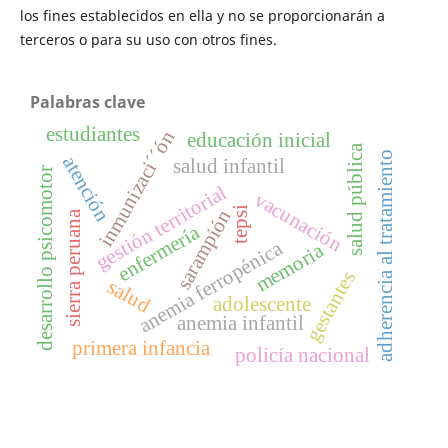
los fines establecidos en ella y no se proporcionarán a
terceros o para su uso con otros fines.
Palabras clave
estudiantes
inmunizaci´´ón
educación inicial
salud pública
adherencia al tratamiento
atención
salud infantil
desarrollo psicomotor
gestión territorial
vacunación
tepsi
sarampión
sierra peruana
enfermería
anemia ferropénica
memoria
gestantes
salud
adolescente
anemia infantil
primera infancia
policía nacional